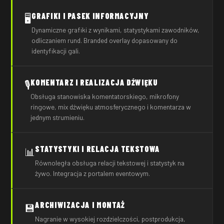
GRAFIKI I PASEK INFORMACYJNY
🖥️
Dynamiczne grafiki z wynikami, statystykami zawodników,
odliczaniem rund. Branded overlay dopasowany do
identyfikacji gali.
KOMENTARZ I REALIZACJA DŹWIĘKU
🎙️
Obsługa stanowiska komentatorskiego, mikrofony
ringowe, mix dźwięku atmosferycznego i komentarza w
jednym strumieniu.
STATYSTYKI I RELACJA TEKSTOWA
📊
Równoległa obsługa relacji tekstowej i statystyk na
żywo. Integracja z portalem eventowym.
ARCHIWIZACJA I MONTAŻ
💾
Nagranie w wysokiej rozdzielczości, postprodukcja,