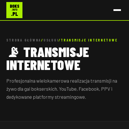
BOKS
.INFO
.PL
STRONA GŁÓWNA
/
USŁUGI
/
TRANSMISJE INTERNETOWE
📡 TRANSMISJE
INTERNETOWE
Profesjonalna wielokamerowa realizacja transmisji na
żywo dla gal bokserskich. YouTube, Facebook, PPV i
dedykowane platformy streamingowe.