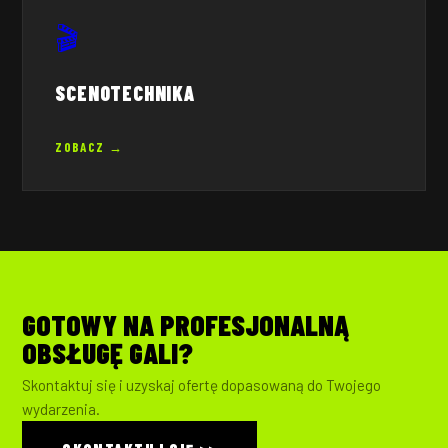
🎬
SCENOTECHNIKA
ZOBACZ →
GOTOWY NA PROFESJONALNĄ
OBSŁUGĘ GALI?
Skontaktuj się i uzyskaj ofertę dopasowaną do Twojego
wydarzenia.