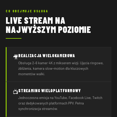
CO OBEJMUJE USŁUGA
LIVE STREAM NA
NAJWYŻSZYM POZIOMIE
REALIZACJA WIELOKAMEROWA
🎥
Obsługa 2–6 kamer 4K z mikserem wizji. Ujęcia ringowe,
zbliżenia, kamera slow-motion dla kluczowych
momentów walki.
STREAMING WIELOPLATFORMOWY
📺
Jednoczesna emisja na YouTube, Facebook Live, Twitch
oraz dedykowanych platformach PPV. Pełna
synchronizacja streamów.